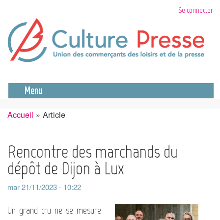
Aller
Se connecter
au
contenu
principal
Se déconnecter
Menu
Accueil
Article
Fil
d'Ariane
Rencontre des marchands du
dépôt de Dijon à Lux
mar 21/11/2023 - 10:22
Un grand cru ne se mesure