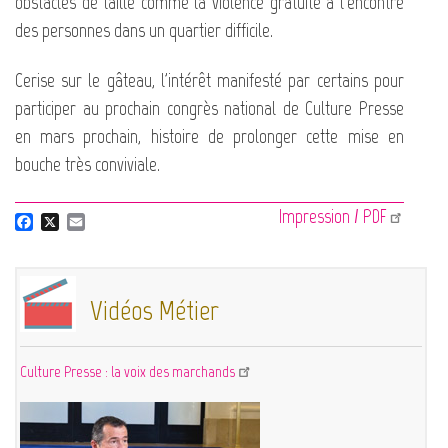
obstacles de taille comme la violence gratuite à l'encontre
des personnes dans un quartier difficile.
Cerise sur le gâteau, l'intérêt manifesté par certains pour
participer au prochain congrès national de Culture Presse
en mars prochain, histoire de prolonger cette mise en
bouche très conviviale.
Impression / PDF
F
X
E
a
m
c
a
e
i
b
l
Vidéos Métier
o
o
k
Culture Presse : la voix des marchands