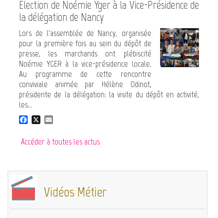
e
i
Election de Noémie Yger à la Vice-Présidence de
b
l
la délégation de Nancy
o
o
Lors de l'assemblée de Nancy, organisée
k
pour la première fois au sein du dépôt de
presse, les marchands ont plébiscité
Noémie YGER à la vice-présidence locale.
Au programme de cette rencontre
conviviale animée par Hélène Odinot,
présidente de la délégation: la visite du dépôt en activité,
les...
F
X
E
a
m
c
a
Accéder à toutes les actus
e
i
b
l
o
o
k
Vidéos Métier