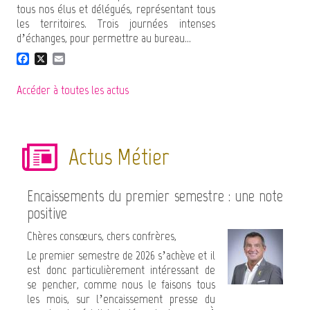
tous nos élus et délégués, représentant tous
les territoires. Trois journées intenses
d’échanges, pour permettre au bureau...
F
X
E
a
m
c
a
Accéder à toutes les actus
e
i
b
l
o
o
k
Actus Métier
Encaissements du premier semestre : une note
positive
Chères consœurs, chers confrères,
Le premier semestre de 2026 s’achève et il
est donc particulièrement intéressant de
se pencher, comme nous le faisons tous
les mois, sur l’encaissement presse du