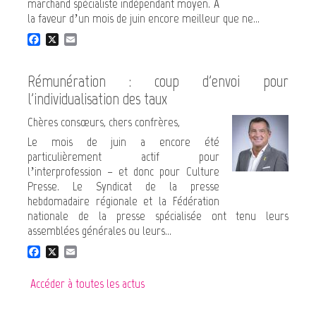
marchand spécialiste indépendant moyen. À
la faveur d’un mois de juin encore meilleur que ne...
F
X
E
a
m
c
a
e
i
Rémunération : coup d'envoi pour
b
l
l'individualisation des taux
o
o
Chères consœurs, chers confrères,
k
Le mois de juin a encore été
particulièrement actif pour
l’interprofession – et donc pour Culture
Presse. Le Syndicat de la presse
hebdomadaire régionale et la Fédération
nationale de la presse spécialisée ont tenu leurs
assemblées générales ou leurs...
F
X
E
a
m
c
a
Accéder à toutes les actus
e
i
b
l
o