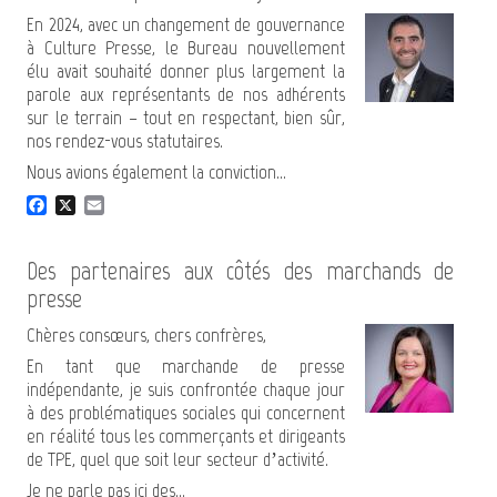
b
l
o
En 2024, avec un changement de gouvernance
o
à Culture Presse, le Bureau nouvellement
k
élu avait souhaité donner plus largement la
parole aux représentants de nos adhérents
sur le terrain – tout en respectant, bien sûr,
nos rendez-vous statutaires.
Nous avions également la conviction...
F
X
E
a
m
c
a
e
i
Des partenaires aux côtés des marchands de
b
l
presse
o
o
Chères consœurs, chers confrères,
k
En tant que marchande de presse
indépendante, je suis confrontée chaque jour
à des problématiques sociales qui concernent
en réalité tous les commerçants et dirigeants
de TPE, quel que soit leur secteur d’activité.
Je ne parle pas ici des...