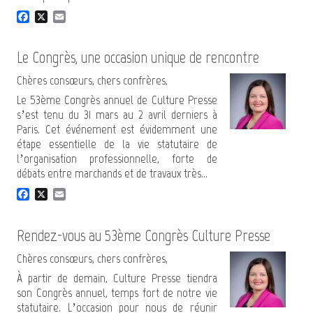
F
X
E
a
m
c
a
e
i
Le Congrès, une occasion unique de rencontre
b
l
o
Chères consœurs, chers confrères,
o
Le 53ème Congrès annuel de Culture Presse
k
s’est tenu du 31 mars au 2 avril derniers à
Paris. Cet événement est évidemment une
étape essentielle de la vie statutaire de
l’organisation professionnelle, forte de
débats entre marchands et de travaux très...
F
X
E
a
m
c
a
e
i
Rendez-vous au 53ème Congrès Culture Presse
b
l
o
Chères consœurs, chers confrères,
o
À partir de demain, Culture Presse tiendra
k
son Congrès annuel, temps fort de notre vie
statutaire. L’occasion pour nous de réunir