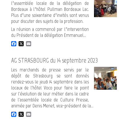
l’assemblée locale de la délégation de
Bordeaux à l’hôtel Pullman Bordeaux Lac.
Plus d’une soixantaine d’invités sont venus
pour discuter des sujets de la profession.
La réunion a commencé par l’intervention
du Président de la délégation Emmanuel...
F
X
E
a
m
c
a
e
i
AG STRASBOURG du 14 septembre 2023
b
l
o
Les marchands de presse servis par le
o
dépôt de Strasbourg se sont donnés
k
rendez-vous le jeudi 14 septembre dans les
locaux de l'hôtel Voco pour faire le point
sur l'évolution de leur métier dans le cadre
de l'assemblée locale de Culture Presse,
animée par Denis Menet, vice-président de la...
F
X
E
a
m
c
a