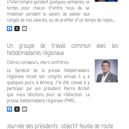
s’interrompre pendant quelques semaines, le
temps pour chacun d’entre nous de se
mobiliser pendant la saison, de pallier aux
congés de nos salariés, ou de profiter d’un temps de repos...
F
X
E
a
m
c
a
e
i
Un groupe de travail commun avec les
b
l
hebdomadaires régionaux
o
o
Chères consœurs, chers confrères,
k
Le Syndicat de la presse hebdomadaire
régionale tenait son congrès annuel il y a
quelques jours, à Annecy. J’ai été convié à y
participer par son président, Pierre Archet
que nous félicitons pour sa réélection. La
presse hebdomadaire régionale (PHR)...
F
X
E
a
m
c
a
e
i
Journée des présidents : objectif feuille de route