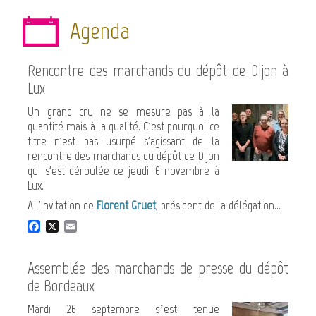
o
Agenda
k
Rencontre des marchands du dépôt de Dijon à
Lux
Un grand cru ne se mesure pas à la
quantité mais à la qualité. C'est pourquoi ce
titre n'est pas usurpé s'agissant de la
rencontre des marchands du dépôt de Dijon
qui s'est déroulée ce jeudi 16 novembre à
Lux.
A l'invitation de
Florent Gruet
, président de la délégation...
F
X
E
a
m
c
a
e
i
Assemblée des marchands de presse du dépôt
b
l
de Bordeaux
o
o
Mardi 26 septembre s’est tenue
k