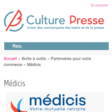
Aller
Se connecter
au
contenu
principal
Se déconnecter
Menu
Accueil
Boîte à outils
Partenaires pour votre
Fil
commerce
Médicis
d'Ariane
Médicis