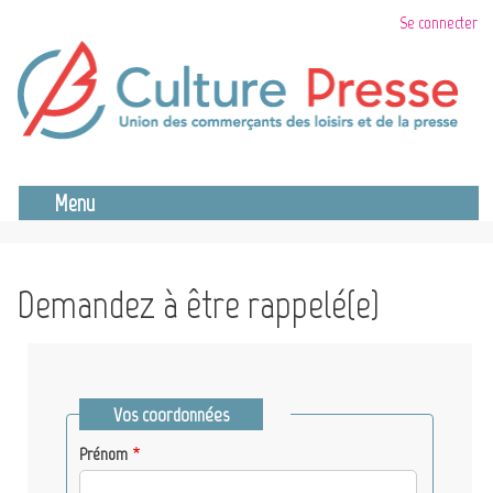
Aller
Se connecter
au
contenu
principal
Se déconnecter
Menu
Demandez à être rappelé(e)
Vos coordonnées
Prénom