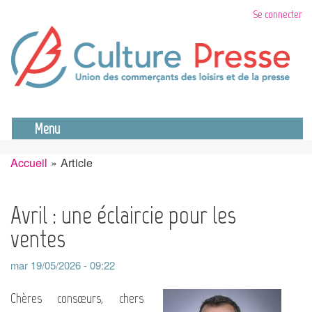
Aller
Se connecter
au
contenu
principal
Se déconnecter
Menu
Accueil
Article
Fil
d'Ariane
Avril : une éclaircie pour les
ventes
mar 19/05/2026 - 09:22
Chères consœurs, chers