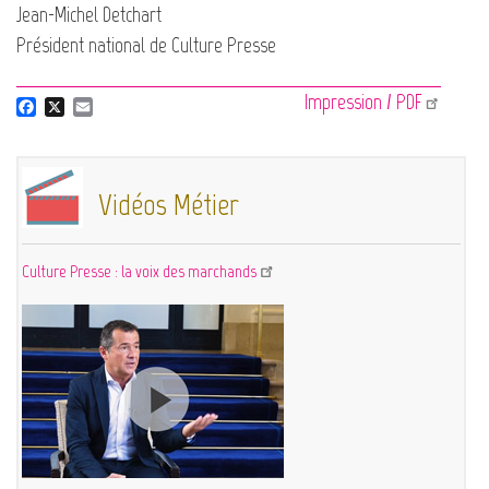
Jean-Michel Detchart
Président national de Culture Presse
Impression / PDF
F
X
E
a
m
c
a
e
i
b
l
Vidéos Métier
o
o
k
Culture Presse : la voix des marchands